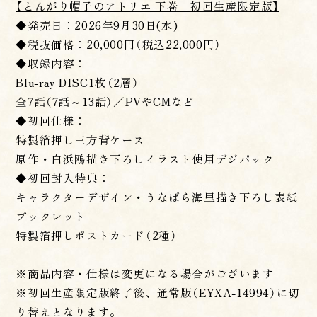
【とんがり帽子のアトリエ 下巻 初回生産限定版】
◆発売日：2026年9月30日(水)
◆税抜価格：20,000円（税込22,000円）
◆収録内容：
Blu-ray DISC1枚（2層）
全7話（7話～13話）／PVやCMなど
◆初回仕様：
特製箔押し三方背ケース
原作・白浜鴎描き下ろしイラスト使用デジパック
◆初回封入特典：
キャラクターデザイン・うなばら海里描き下ろし表紙
ブックレット
特製箔押しポストカード（2種）
※商品内容・仕様は変更になる場合がございます
※初回生産限定版終了後、通常版（EYXA-14994）に切
り替えとなります。