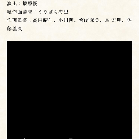
演出：播摩優
総作画監督：うなばら海里
作画監督：髙田晴仁、小川茜、宮崎麻美、烏 宏明、佐
藤義久