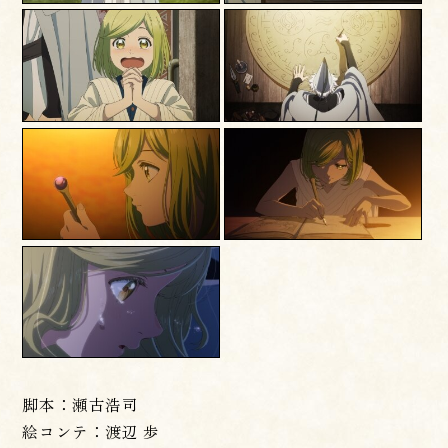
脚本：瀬古浩司
絵コンテ：渡辺 歩