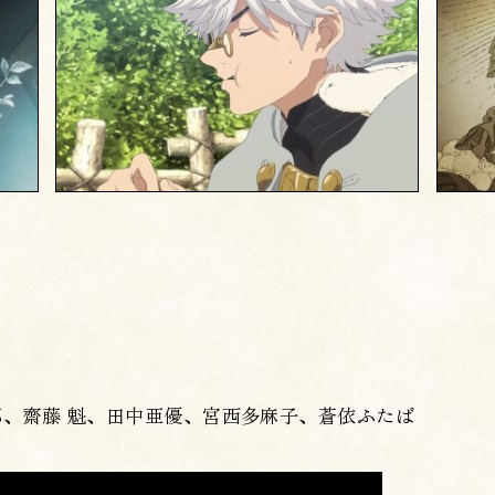
、齋藤 魁、田中亜優、宮西多麻子、蒼依ふたば