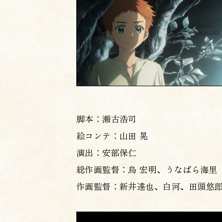
脚本：瀬古浩司
絵コンテ：山田 晃
演出：安部保仁
総作画監督：烏 宏明、うなばら海里
作画監督：新井達也、白河、田頭悠郎