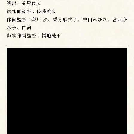
演出：前屋俊広
総作画監督：佐藤義久
作画監督：寒川 歩、香月麻衣子、中山みゆき、宮西多
麻子、白河
動物作画監督：福地純平