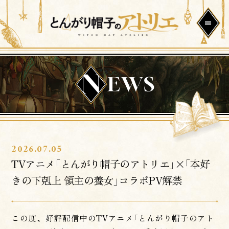
2026.07.05
TVアニメ「とんがり帽子のアトリエ」×「本好
きの下剋上 領主の養女」コラボPV解禁
この度、好評配信中のTVアニメ「とんがり帽子のアト